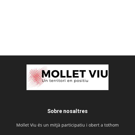
Sobre nosaltres
Mollet Viu és un mitjà participatiu i obert a tothom