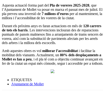
Aquesta actuació forma part del
Pla de voreres 2025-2028
, que
l’Ajuntament de Mollet va posar en marxa el passat mes de juliol. El
pla preveu una inversió de
7 milions d’euros
per al manteniment, la
millora i l’accessibilitat de les voreres de la ciutat.
Durant els pròxims anys es faran actuacions en més de
120 carrers
de tots els barris
. Les intervencions inclouran des de reparacions
puntuals de panots malmesos fins a arranjaments de trams sencers de
vorera, així com la substitució de paviments afectats per les arrels
dels arbres i la millora dels escocells.
Amb aquestes obres es vol
millorar l’accessibilitat
i facilitar la
mobilitat dels vianants. Actualment, un
80% dels desplaçaments a
Mollet es fan a peu
, i el pla té com a objectiu continuar avançant en
fer de la ciutat un espai més còmode, segur i accessible per a tothom.
ETIQUETES
Ajuntament de Mollet