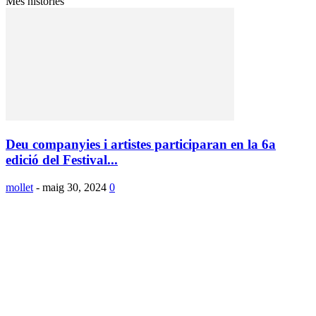
Més històries
Deu companyies i artistes participaran en la 6a
edició del Festival...
mollet
-
maig 30, 2024
0