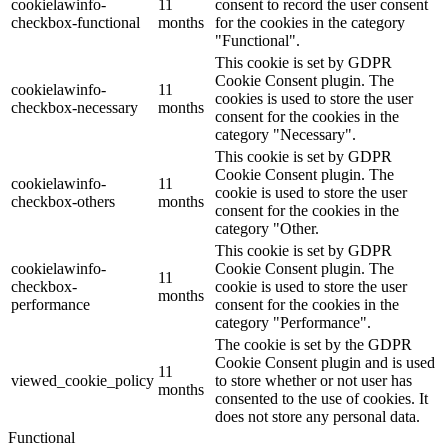
cookielawinfo-
11
consent to record the user consent
checkbox-functional
months
for the cookies in the category
"Functional".
This cookie is set by GDPR
Cookie Consent plugin. The
cookielawinfo-
11
cookies is used to store the user
checkbox-necessary
months
consent for the cookies in the
category "Necessary".
This cookie is set by GDPR
Cookie Consent plugin. The
cookielawinfo-
11
cookie is used to store the user
checkbox-others
months
consent for the cookies in the
category "Other.
This cookie is set by GDPR
cookielawinfo-
Cookie Consent plugin. The
11
checkbox-
cookie is used to store the user
months
performance
consent for the cookies in the
category "Performance".
The cookie is set by the GDPR
Cookie Consent plugin and is used
11
viewed_cookie_policy
to store whether or not user has
months
consented to the use of cookies. It
does not store any personal data.
Functional