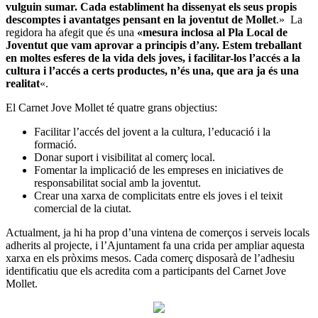
vulguin sumar. Cada establiment ha dissenyat els seus propis
descomptes i avantatges pensant en la joventut de Mollet
.» La
regidora ha afegit que és una
«mesura inclosa al Pla Local de
Joventut que vam aprovar a principis d’any. Estem treballant
en moltes esferes de la vida dels joves, i facilitar-los l’accés a la
cultura i l’accés a certs productes, n’és una, que ara ja és una
realitat
«.
El Carnet Jove Mollet té quatre grans objectius:
Facilitar l’accés del jovent a la cultura, l’educació i la
formació.
Donar suport i visibilitat al comerç local.
Fomentar la implicació de les empreses en iniciatives de
responsabilitat social amb la joventut.
Crear una xarxa de complicitats entre els joves i el teixit
comercial de la ciutat.
Actualment, ja hi ha prop d’una vintena de comerços i serveis locals
adherits al projecte, i l’Ajuntament fa una crida per ampliar aquesta
xarxa en els pròxims mesos. Cada comerç disposarà de l’adhesiu
identificatiu que els acredita com a participants del Carnet Jove
Mollet.