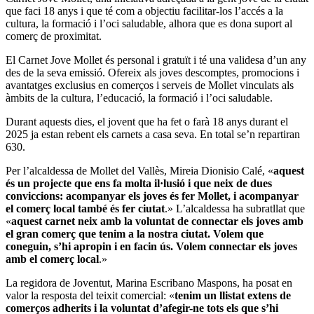
que faci 18 anys i que té com a objectiu facilitar-los l’accés a la
cultura, la formació i l’oci saludable, alhora que es dona suport al
comerç de proximitat.
El Carnet Jove Mollet és personal i gratuït i té una validesa d’un any
des de la seva emissió. Ofereix als joves descomptes, promocions i
avantatges exclusius en comerços i serveis de Mollet vinculats als
àmbits de la cultura, l’educació, la formació i l’oci saludable.
Durant aquests dies, el jovent que ha fet o farà 18 anys durant el
2025 ja estan rebent els carnets a casa seva. En total se’n repartiran
630.
Per l’alcaldessa de Mollet del Vallès, Mireia Dionisio Calé, «
aquest
és un projecte que ens fa molta il·lusió i que neix de dues
conviccions: acompanyar els joves és fer Mollet, i acompanyar
el comerç local també és fer ciutat
.» L’alcaldessa ha subratllat que
«
aquest carnet neix amb la voluntat de connectar els joves amb
el gran comerç que tenim a la nostra ciutat. Volem que
coneguin, s’hi apropin i en facin ús. Volem connectar els joves
amb el comerç local
.»
La regidora de Joventut, Marina Escribano Maspons, ha posat en
valor la resposta del teixit comercial: «
tenim un llistat extens de
comerços adherits i la voluntat d’afegir-ne tots els que s’hi