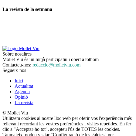
La revista de la setmana
Sobre nosaltres
Mollet Viu és un mitjà participatiu i obert a tothom
Contacteu-nos:
redaccio@molletviu.com
Segueix-nos
Inici
Actualitat
Agenda
Opinió
La revista
© Mollet Viu
Utilitzem cookies al nostre lloc web per oferir-vos l'experiència més
rellevant recordant les vostres preferències i visites repetides. En fer
clic a "Acceptar-ho tot", accepteu l'ús de TOTES les cookies.
Tanmateix, podeu visitar "Configuració de les galetes" per