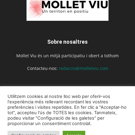
Sobre nosaltres
Mollet Viu és un mitjà participatiu i obert a tothom
Contacteu-nos:
redaccio@molletviu.com
Segueix-nos
Utilitzem cookies al nostre lloc web per oferir-vos
l'experiència més rellevant recordant les vostres
preferències i visites repetides. En fer clic a "Acceptar-ho
tot", accepteu l'ús de TOTES les cookies. Tanmateix,
podeu visitar "Configuració de les galetes" per
proporcionar un consentiment controlat.
Inici
Actualitat
Agenda
Opinió
La revista