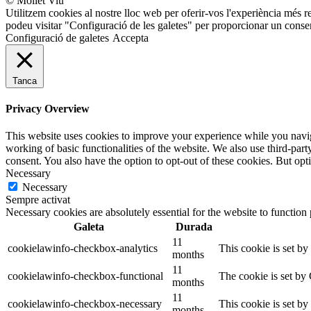
© Mollet Viu
Utilitzem cookies al nostre lloc web per oferir-vos l'experiència més r
podeu visitar "Configuració de les galetes" per proporcionar un conse
Configuració de galetes
Accepta
Tanca
Privacy Overview
This website uses cookies to improve your experience while you navigat
working of basic functionalities of the website. We also use third-pa
consent. You also have the option to opt-out of these cookies. But op
Necessary
Necessary
Sempre activat
Necessary cookies are absolutely essential for the website to function
Galeta
Durada
11
cookielawinfo-checkbox-analytics
This cookie is set b
months
11
cookielawinfo-checkbox-functional
The cookie is set by
months
11
cookielawinfo-checkbox-necessary
This cookie is set b
months