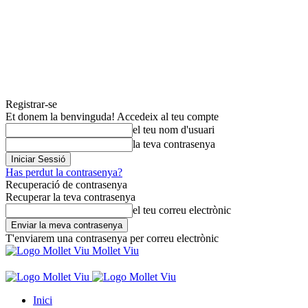
Registrar-se
Et donem la benvinguda! Accedeix al teu compte
el teu nom d'usuari
la teva contrasenya
Has perdut la contrasenya?
Recuperació de contrasenya
Recuperar la teva contrasenya
el teu correu electrònic
T'enviarem una contrasenya per correu electrònic
Mollet Viu
Inici