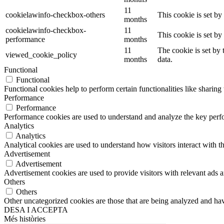
11
cookielawinfo-checkbox-others
This cookie is set b
months
cookielawinfo-checkbox-
11
This cookie is set b
performance
months
11
The cookie is set by
viewed_cookie_policy
months
data.
Functional
Functional
Functional cookies help to perform certain functionalities like sharing 
Performance
Performance
Performance cookies are used to understand and analyze the key perfor
Analytics
Analytics
Analytical cookies are used to understand how visitors interact with th
Advertisement
Advertisement
Advertisement cookies are used to provide visitors with relevant ads 
Others
Others
Other uncategorized cookies are those that are being analyzed and have
DESA I ACCEPTA
Més històries