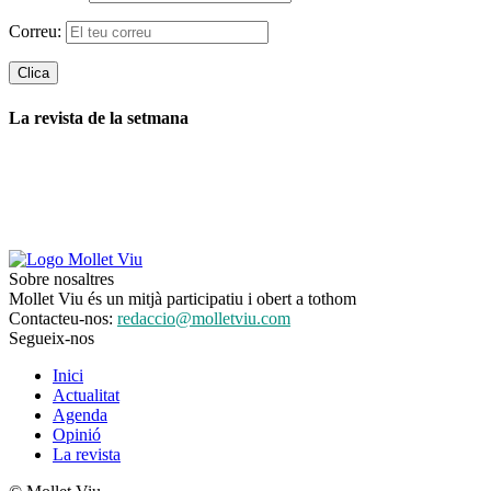
Correu:
La revista de la setmana
Sobre nosaltres
Mollet Viu és un mitjà participatiu i obert a tothom
Contacteu-nos:
redaccio@molletviu.com
Segueix-nos
Inici
Actualitat
Agenda
Opinió
La revista