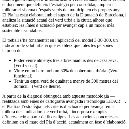
el document que defineix l’estratègia per consolidar, ampliar i
millorar el sistema d’espais verds del municipi en els propers anys.
El Pla ha estat elaborat amb el suport de la Diputació de Barcelona, i
analitza la situació actual del verd urbà a la ciutat, alhora que
estableix les línies d’actuació per avançar cap a un model més
sostenible i saludable.
El treball s’ha fonamentat en l’aplicació del model 3-30-300, un
indicador de salut urbana que estableix que totes les persones
haurien de:
Poder veure almenys tres arbres madurs des de casa seva.
(Verd visual)
Viure en un barri amb un 30% de cobertura arbòria. (Verd
funcional)
Tenir un espai verd de qualitat a menys de 300 metres del
domicili. (Verd de lleure).
A partir de la diagnosi obtinguda amb aquesta metodologia —
realitzada amb eines de cartografia avançada i tecnologia LiDAR—,
el Pla fixa l’estratègia i els criteris d’actuació per avançar en la
millora dels indicadors de verd urbà, i incorpora exemples
d’intervenció a partir de fitxes tipus. Les actuacions concretes es
definiran en el marc del Pla d’acció, actualment en fase d’elaboració.