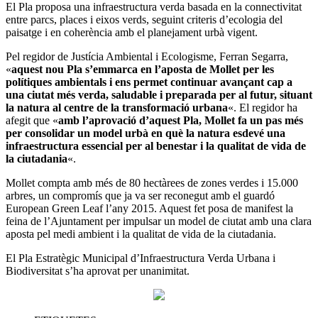
El Pla proposa una infraestructura verda basada en la connectivitat
entre parcs, places i eixos verds, seguint criteris d’ecologia del
paisatge i en coherència amb el planejament urbà vigent.
Pel regidor de Justícia Ambiental i Ecologisme, Ferran Segarra,
«
aquest nou Pla s’emmarca en l’aposta de Mollet per les
polítiques ambientals i ens permet continuar avançant cap a
una ciutat més verda, saludable i preparada per al futur, situant
la natura al centre de la transformació urbana
«. El regidor ha
afegit que «
amb l’aprovació d’aquest Pla, Mollet fa un pas més
per consolidar un model urbà en què la natura esdevé una
infraestructura essencial per al benestar i la qualitat de vida de
la ciutadania
«.
Mollet compta amb més de 80 hectàrees de zones verdes i 15.000
arbres, un compromís que ja va ser reconegut amb el guardó
European Green Leaf l’any 2015. Aquest fet posa de manifest la
feina de l’Ajuntament per impulsar un model de ciutat amb una clara
aposta pel medi ambient i la qualitat de vida de la ciutadania.
El Pla Estratègic Municipal d’Infraestructura Verda Urbana i
Biodiversitat s’ha aprovat per unanimitat.