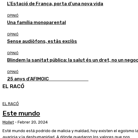
L’Estació de França, porta d’una nova vida
OPINIÓ
Una família monoparental
OPINIÓ
Sense audiòfons, estàs exclòs
OPINIÓ
Blindem la sanitat pública: la salut és un dret, no un negoc
OPINIÓ
25 anys d’AFIMOIC
EL RACÓ
EL RACÓ
Este mundo
Mollet
-
Febrer 20, 2024
Esté mundo está podrido de malicia y maldad, hoy existen el egoísmo l
avaricia y la deshumanidad. A dónde quedaron los valores que nos