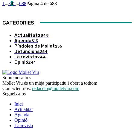
1
...
3
4
5
...
688
Pàgina 4 de 688
CATEGORIES
Actualitat
2849
Agenda
313
Píndoles de Mollet
256
Defuncions
254
La revista
244
Opinió
241
Sobre nosaltres
Mollet Viu és un mitjà participatiu i obert a tothom
Contacteu-nos:
redaccio@molletviu.com
Segueix-nos
Inici
Actualitat
Agenda
Opinió
La revista