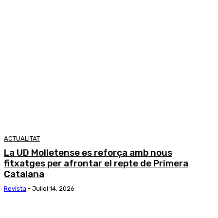
ACTUALITAT
La UD Molletense es reforça amb nous
fitxatges per afrontar el repte de Primera
Catalana
Revista
-
Juliol 14, 2026