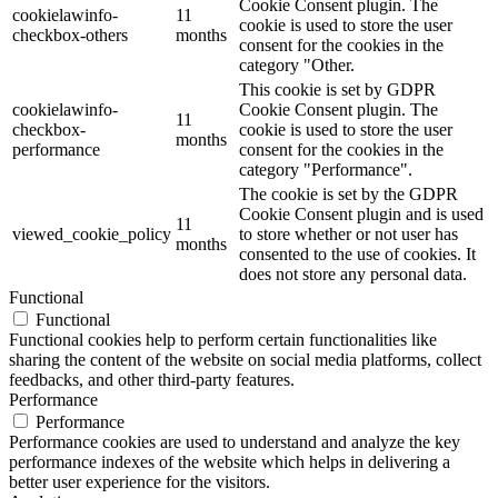
Cookie Consent plugin. The
cookielawinfo-
11
cookie is used to store the user
checkbox-others
months
consent for the cookies in the
category "Other.
This cookie is set by GDPR
cookielawinfo-
Cookie Consent plugin. The
11
checkbox-
cookie is used to store the user
months
performance
consent for the cookies in the
category "Performance".
The cookie is set by the GDPR
Cookie Consent plugin and is used
11
viewed_cookie_policy
to store whether or not user has
months
consented to the use of cookies. It
does not store any personal data.
Functional
Functional
Functional cookies help to perform certain functionalities like
sharing the content of the website on social media platforms, collect
feedbacks, and other third-party features.
Performance
Performance
Performance cookies are used to understand and analyze the key
performance indexes of the website which helps in delivering a
better user experience for the visitors.