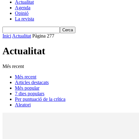
Actualitat
Agenda
Opinió
La revista
Inici
Actualitat
Pàgina 277
Actualitat
Més recent
Més recent
Articles destacats
Més popular
7 dies populars
Per puntuació de la crítica
Aleatori