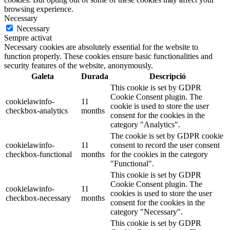
browsing experience.
Necessary
Necessary
Sempre activat
Necessary cookies are absolutely essential for the website to
function properly. These cookies ensure basic functionalities and
security features of the website, anonymously.
Galeta
Durada
Descripció
This cookie is set by GDPR
Cookie Consent plugin. The
cookielawinfo-
11
cookie is used to store the user
checkbox-analytics
months
consent for the cookies in the
category "Analytics".
The cookie is set by GDPR cookie
cookielawinfo-
11
consent to record the user consent
checkbox-functional
months
for the cookies in the category
"Functional".
This cookie is set by GDPR
Cookie Consent plugin. The
cookielawinfo-
11
cookies is used to store the user
checkbox-necessary
months
consent for the cookies in the
category "Necessary".
This cookie is set by GDPR