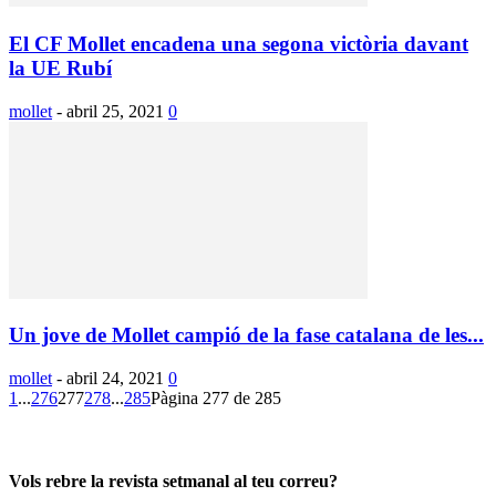
El CF Mollet encadena una segona victòria davant
la UE Rubí
mollet
-
abril 25, 2021
0
Un jove de Mollet campió de la fase catalana de les...
mollet
-
abril 24, 2021
0
1
...
276
277
278
...
285
Pàgina 277 de 285
Vols rebre la revista setmanal al teu correu?